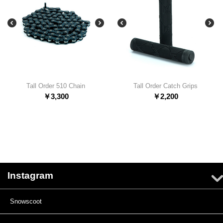
Tall Order 510 Chain
Tall Order Catch Grips
￥
3,300
￥
2,200
Instagram
Snowscoot