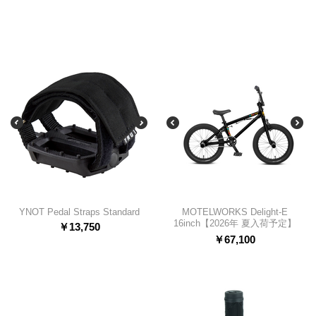
YNOT Pedal Straps Standard
MOTELWORKS Delight-E
16inch【2026年 夏入荷予定】
￥
13,750
￥
67,100