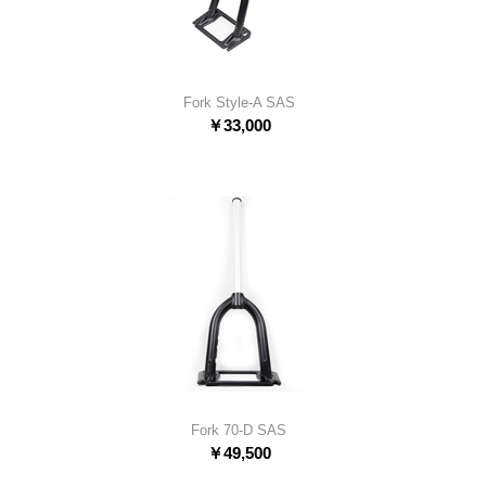
Fork Style-A SAS
￥
33,000
Fork 70-D SAS
￥
49,500