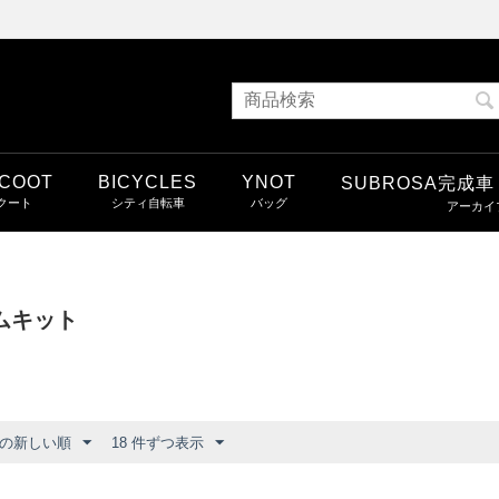
COOT
BICYCLES
YNOT
SUBROSA完成
ムキット
の新しい順
18 件ずつ表示