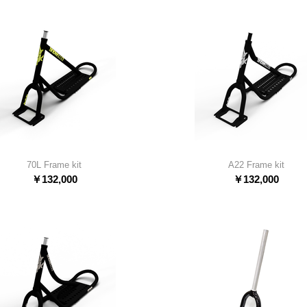
70L Frame kit
A22 Frame kit
￥
132,000
￥
132,000