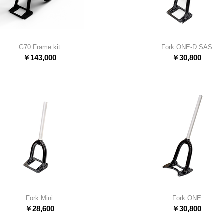
G70 Frame kit
Fork ONE-D SAS
￥
143,000
￥
30,800
Fork Mini
Fork ONE
￥
28,600
￥
30,800