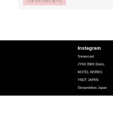
パスワードのリカバリ
Instagram
Snowscoot
JYKK BMX Distro
MOTEL WORKS
YNOT JAPAN
Skreambikes Japan