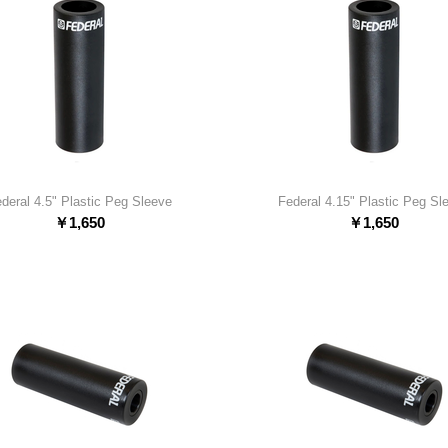
deral 4.5" Plastic Peg Sleeve
Federal 4.15" Plastic Peg Sl
￥
1,650
￥
1,650