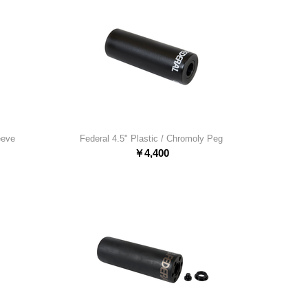
eeve
Federal 4.5" Plastic / Chromoly Peg
￥
4,400