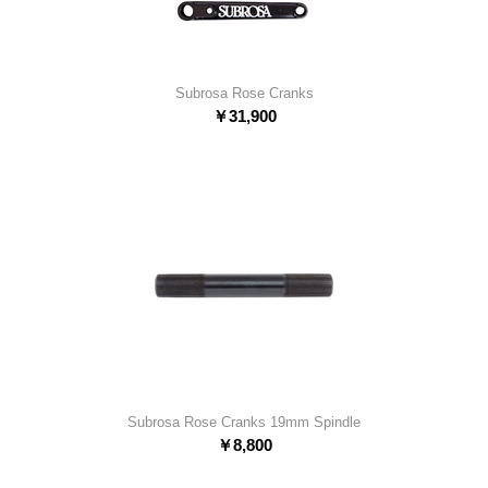
Subrosa Rose Cranks
￥
31,900
Subrosa Rose Cranks 19mm Spindle
￥
8,800