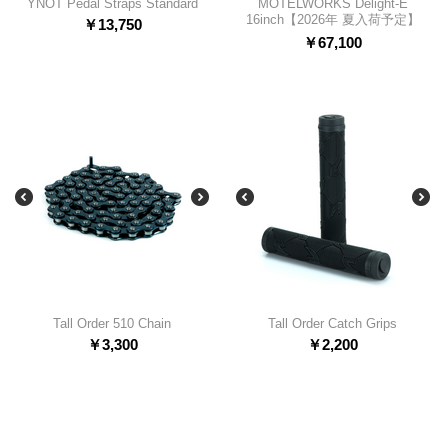
YNOT Pedal Straps Standard
MOTELWORKS Delight-E
16inch【2026年 夏入荷予定】
￥
13,750
￥
67,100
Tall Order 510 Chain
Tall Order Catch Grips
￥
3,300
￥
2,200