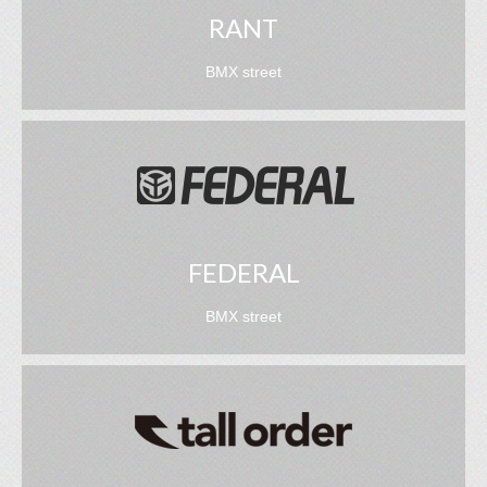
RANT
BMX street
FEDERAL
BMX street