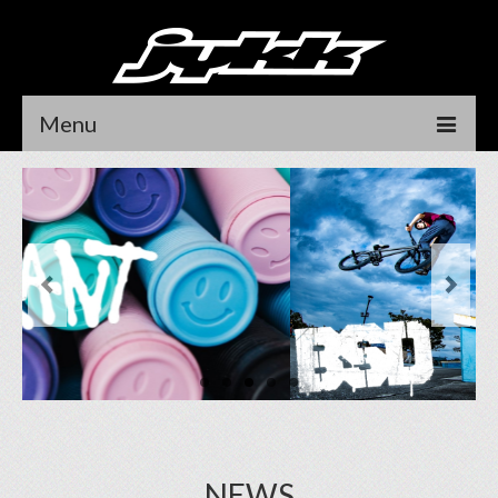
Menu
HOME
NEWS
RIDER
DEALER LOCATOR
CONTACT
DEALER LOGIN
オンラインストア
NEWS