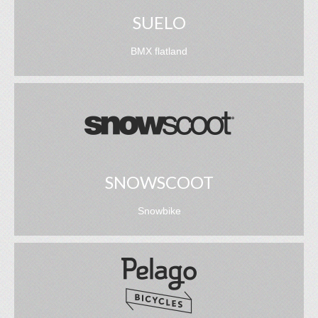
SUELO
BMX flatland
SNOWSCOOT
Snowbike