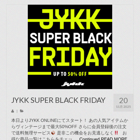
JYKK SUPER BLACK FRIDAY
20
11月 2025
|
本日よりJYKK ONLINEにてスタート！ あの人気アイテムか
らヴィンテージまで最大50%OFF さらに会員登録後の注文
で送料無理サービス
是非この機会をお見逃しなく
お
得な商品一覧はこちらをチェッ …
Continued
READ MORE