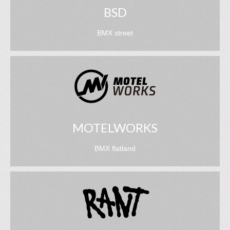
BSD
BMX street
MOTELWORKS
BMX flatland