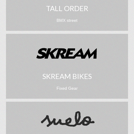
TALL ORDER
BMX street
SKREAM BIKES
Fixed Gear