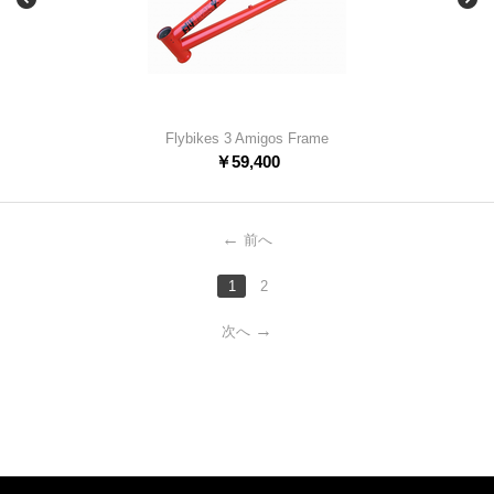
Flybikes 3 Amigos Frame
￥
59,400
前へ
1
2
次へ