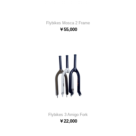
Flybikes Mosca 2 Frame
￥
55,000
Flybikes 3 Amigo Fork
￥
22,000