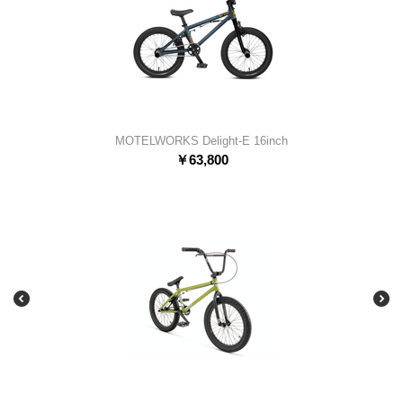
MOTELWORKS Delight-E 16inch
￥
63,800