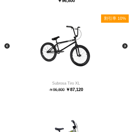
￥
96,800
割引率 10%
Subrosa Tiro XL
￥
87,120
￥
96,800