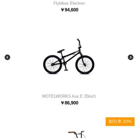
Flybikes Electron
￥
94,600
MOTELWORKS Aux:E 20inch
￥
86,900
割引率 10%