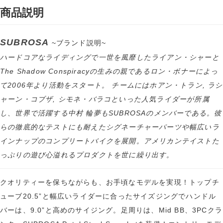
商品説明
SUBROSA
~ブランド説明~
ハードコアなライディングで一世を風靡したライアン・シャーと
The Shadow Conspiracyの生みの親であるロン・ボナーによっ
て2006年より活動をスタート。 チームにはホアン・トラン, ラシ
ャーン・コブザ, シモネ・バラコといった人気ライダーが所属
し、世界で活躍する中村 輪夢もSUBROSAのメンバーである。彼
らの徹底的なテストにも耐えたシグネーチャーパーツや幅広いラ
インナップのコンプリートバイクを展開。アメリカンテイストた
っぷりの遊び心溢れるプロダクトを世に繰り出す。
クオリティーを保ちながらも、お手頃なモデルを実現！トップチ
ューブ20.5”と幅広いライダーに合ったサイズジングでハンドル
バーは、9.0”と高めのサイジング。足周りは、Mid BB、3PCクラ