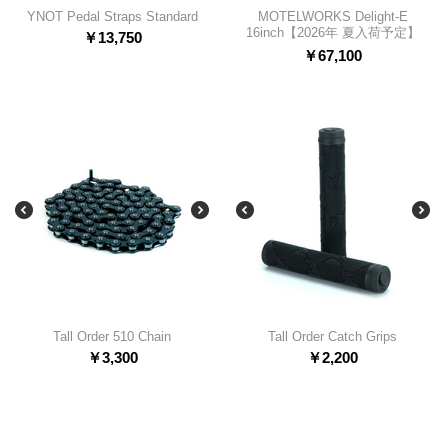
YNOT Pedal Straps Standard
MOTELWORKS Delight-E
16inch【2026年 夏入荷予定】
￥
13,750
￥
67,100
Tall Order 510 Chain
Tall Order Catch Grips
￥
3,300
￥
2,200