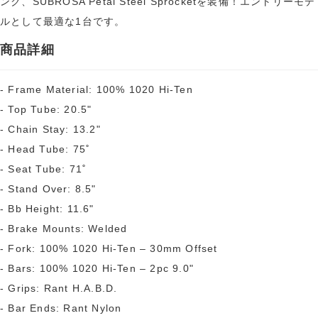
ンク、SUBROSA Petal Steel Sprocketを装備！エントリーモデ
ルとして最適な1台です。
商品詳細
- Frame Material: 100% 1020 Hi-Ten
- Top Tube: 20.5"
- Chain Stay: 13.2"
- Head Tube: 75˚
- Seat Tube: 71˚
- Stand Over: 8.5"
- Bb Height: 11.6"
- Brake Mounts: Welded
- Fork: 100% 1020 Hi-Ten – 30mm Offset
- Bars: 100% 1020 Hi-Ten – 2pc 9.0"
- Grips: Rant H.A.B.D.
- Bar Ends: Rant Nylon