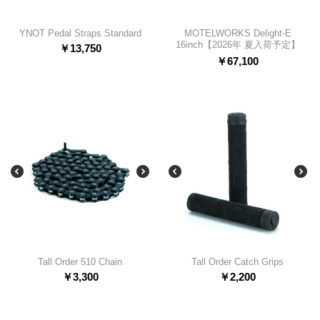
YNOT Pedal Straps Standard
MOTELWORKS Delight-E
16inch【2026年 夏入荷予定】
￥
13,750
￥
67,100
Tall Order 510 Chain
Tall Order Catch Grips
￥
3,300
￥
2,200