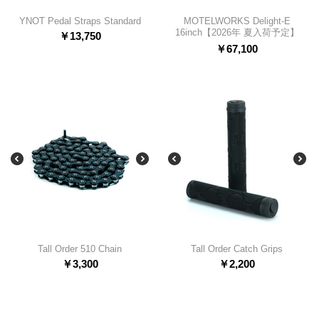
YNOT Pedal Straps Standard
MOTELWORKS Delight-E
16inch【2026年 夏入荷予定】
￥
13,750
￥
67,100
Tall Order 510 Chain
Tall Order Catch Grips
￥
3,300
￥
2,200