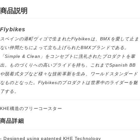
商品説明
Flybikes
スペインの港町ヴィゴで生まれたFlybikesは、BMXを愛して止ま
ない仲間たちによって立ち上げられたBMXブランドである。
「Simple & Clean」をコンセプトに洗礼されたプロダクトを輩
出。ものづくりへの高いプライドを持ち、これまでSpanish BB
や脱着式タブなど様々な技術革新を生み、ワールドスタンダード
なものとなった。Flybikesのプロダクトは世界中のライダーを魅
了する。
KHE構造のフリーコースター
商品詳細
- Designed using patented KHE Technology