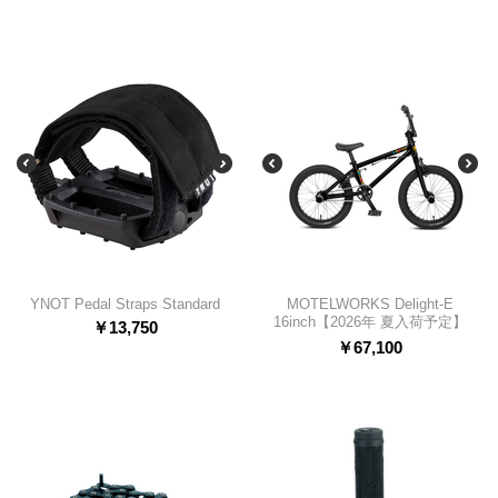
YNOT Pedal Straps Standard
MOTELWORKS Delight-E
16inch【2026年 夏入荷予定】
￥
13,750
￥
67,100