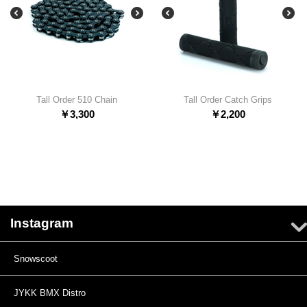
Tall Order 510 Chain
Tall Order Catch Grips
￥
3,300
￥
2,200
Instagram
Snowscoot
JYKK BMX Distro