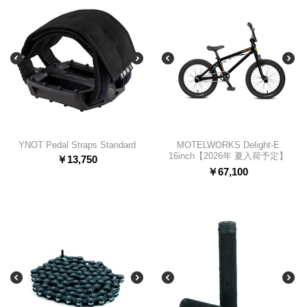
YNOT Pedal Straps Standard
MOTELWORKS Delight-E
16inch【2026年 夏入荷予定】
￥
13,750
￥
67,100