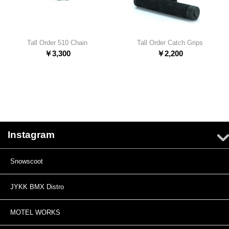
Tall Order 510 Chain
Tall Order Catch Grips
￥
3,300
￥
2,200
Instagram
Snowscoot
JYKK BMX Distro
MOTEL WORKS