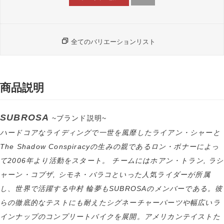
全てのバリエーションリスト
商品説明
SUBROSA
~ブランド説明~
ハードコアなライディングで一世を風靡したライアン・シャーと
The Shadow Conspiracyの生みの親であるロン・ボナーによっ
て2006年より活動をスタート。 チームにはホアン・トラン, ラシ
ャーン・コブザ, シモネ・バラコといった人気ライダーが所属
し、世界で活躍する中村 輪夢もSUBROSAのメンバーである。彼
らの徹底的なテストにも耐えたシグネーチャーパーツや幅広いラ
インナップのコンプリートバイクを展開。アメリカンテイストた