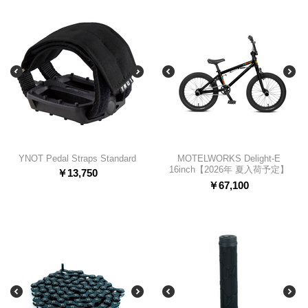
YNOT Pedal Straps Standard
MOTELWORKS Delight-E
16inch【2026年 夏入荷予定】
￥
13,750
￥
67,100