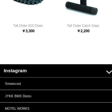
Tall Order 510 Chain
Tall Order Catch Grips
￥
3,300
￥
2,200
Instagram
Snowscoot
JYKK BMX Distro
MOTEL WORKS