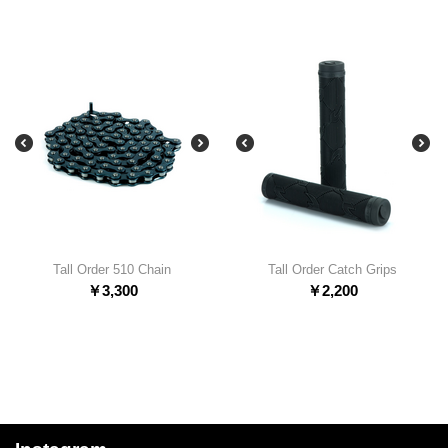
Tall Order 510 Chain
Tall Order Catch Grips
￥
3,300
￥
2,200