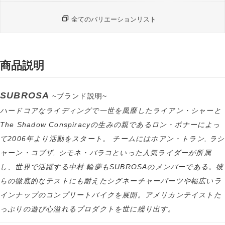
全てのバリエーションリスト
商品説明
SUBROSA
~ブランド説明~
ハードコアなライディングで一世を風靡したライアン・シャーと
The Shadow Conspiracyの生みの親であるロン・ボナーによっ
て2006年より活動をスタート。 チームにはホアン・トラン, ラシ
ャーン・コブザ, シモネ・バラコといった人気ライダーが所属
し、世界で活躍する中村 輪夢もSUBROSAのメンバーである。彼
らの徹底的なテストにも耐えたシグネーチャーパーツや幅広いラ
インナップのコンプリートバイクを展開。アメリカンテイストた
っぷりの遊び心溢れるプロダクトを世に繰り出す。