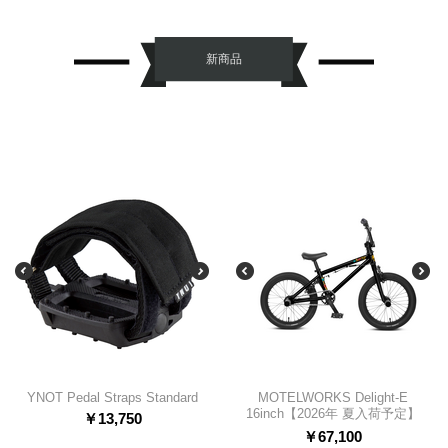
新商品
YNOT Pedal Straps Standard
MOTELWORKS Delight-E
16inch【2026年 夏入荷予定】
￥
13,750
￥
67,100