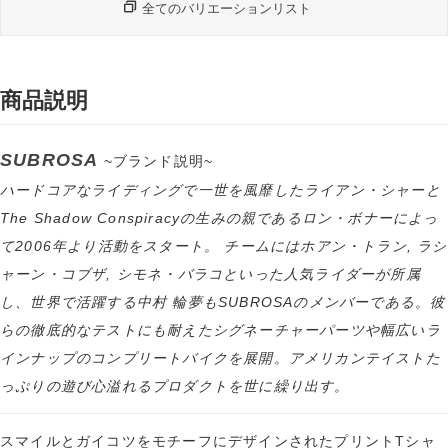
全てのバリエーションリスト
商品説明
SUBROSA
~ブランド説明~
ハードコアなライディングで一世を風靡したライアン・シャーと
The Shadow Conspiracyの生みの親であるロン・ボナーによっ
て2006年より活動をスタート。 チームにはホアン・トラン, ラシ
ャーン・コブザ, シモネ・バラコといった人気ライダーが所属
し、世界で活躍する中村 輪夢もSUBROSAのメンバーである。彼
らの徹底的なテストにも耐えたシグネーチャーパーツや幅広いラ
インナップのコンプリートバイクを展開。アメリカンテイストた
っぷりの遊び心溢れるプロダクトを世に繰り出す。
スマイルとガイコツをモチーフにデザインされたプリントTシャ