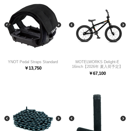
YNOT Pedal Straps Standard
MOTELWORKS Delight-E
16inch【2026年 夏入荷予定】
￥
13,750
￥
67,100