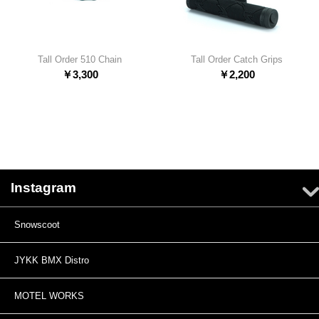
Tall Order 510 Chain
Tall Order Catch Grips
￥
3,300
￥
2,200
Instagram
Snowscoot
JYKK BMX Distro
MOTEL WORKS