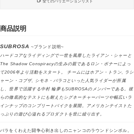
全てのバリエーションリスト
商品説明
SUBROSA
~ブランド説明~
ハードコアなライディングで一世を風靡したライアン・シャーと
The Shadow Conspiracyの生みの親であるロン・ボナーによっ
て2006年より活動をスタート。 チームにはホアン・トラン, ラシ
ャーン・コブザ, シモネ・バラコといった人気ライダーが所属
し、世界で活躍する中村 輪夢もSUBROSAのメンバーである。彼
らの徹底的なテストにも耐えたシグネーチャーパーツや幅広いラ
インナップのコンプリートバイクを展開。アメリカンテイストた
っぷりの遊び心溢れるプロダクトを世に繰り出す。
バラをくわえた闘争心剥き出しのニャンコのラウンドシンボル。