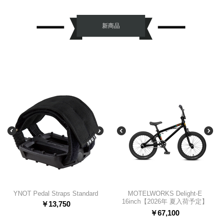
新商品
YNOT Pedal Straps Standard
MOTELWORKS Delight-E
16inch【2026年 夏入荷予定】
￥
13,750
￥
67,100