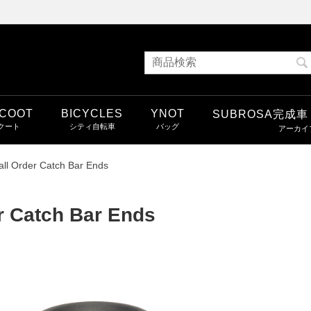
COOT
BICYCLES
YNOT
SUBROSA完成
all Order Catch Bar Ends
r Catch Bar Ends