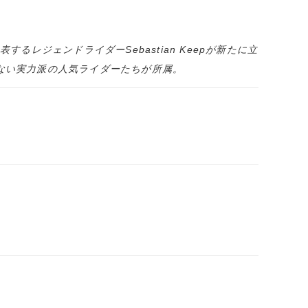
ジェンドライダーSebastian Keepが新たに立
 話題のたえない実力派の人気ライダーたちが所属。