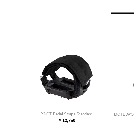
YNOT Pedal Straps Standard
MOTELWOR
￥
13,750