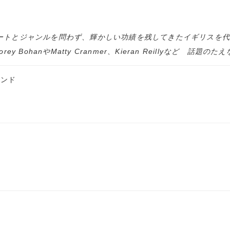
トとジャンルを問わず、輝かしい功績を残してきたイギリスを代表するレ
rey BohanやMatty Cranmer、Kieran Reillyなど
エンド