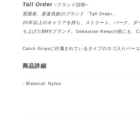
Tall Order
~ブランド説明~
英国発、新進気鋭のブランド「Tall Order」
20年以上のキャリアを持ち、ストリート、パーク、ダー
ち上げたBMXブランド。Sebastian Keepの他にも、Co
Catch Gripsに付属されているタイプのロゴ入りバー
商品詳細
- Material: Nylon