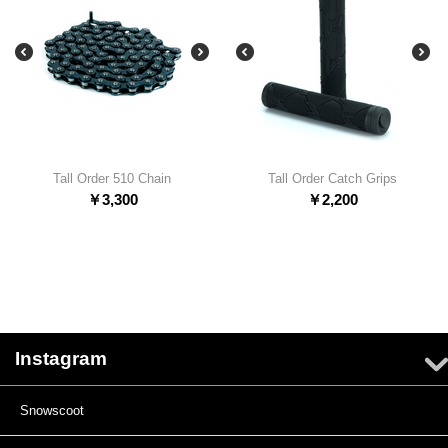
Tall Order 510 Chain
Tall Order Catch Grips
￥
3,300
￥
2,200
Instagram
Snowscoot