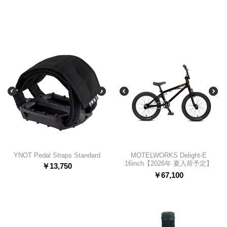
YNOT Pedal Straps Standard
MOTELWORKS Delight-E
16inch【2026年 夏入荷予定】
￥
13,750
￥
67,100