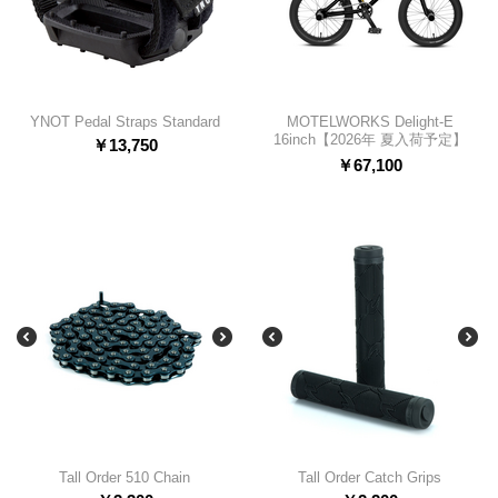
YNOT Pedal Straps Standard
MOTELWORKS Delight-E
16inch【2026年 夏入荷予定】
￥
13,750
￥
67,100
Tall Order 510 Chain
Tall Order Catch Grips