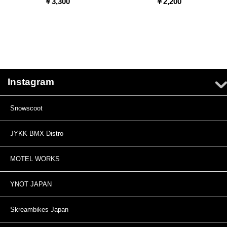
￥
3,300
￥
2,200
Instagram
Snowscoot
JYKK BMX Distro
MOTEL WORKS
YNOT JAPAN
Skreambikes Japan