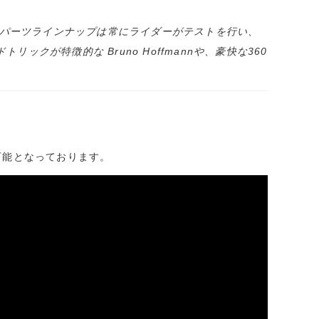
らの独創的なパーツラインナップは常にライダーがテストを行い、
が特徴的な Bruno Hoffmannや、豪快な360
換も可能となっております。