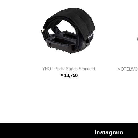
YNOT Pedal Straps Standard
MOTELWOR
￥
13,750
Instagram