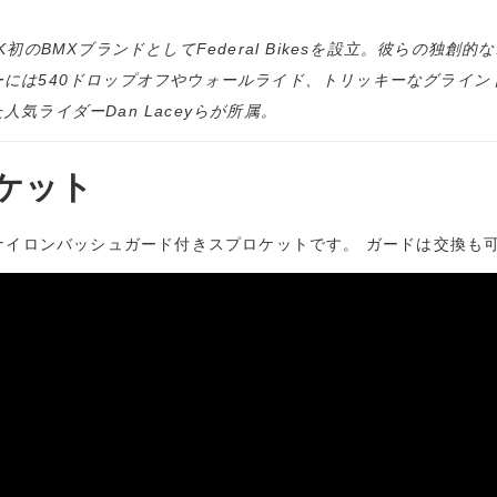
tionがUK初のBMXブランドとしてFederal Bikesを設立。彼
540ドロップオフやウォールライド、トリッキーなグラインドトリック
ライダーDan Laceyらが所属。
ケット
ocketは、ナイロンバッシュガード付きスプロケットです。 ガードは交