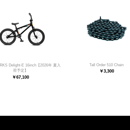
Tall Order 510 Chain
KS Delight-E 16inch【2026年 夏入
荷予定】
￥
3,300
￥
67,100