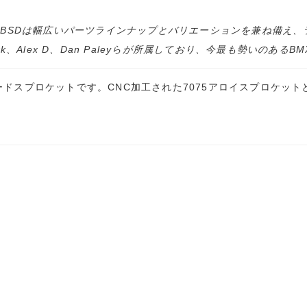
。 BSDは幅広いパーツラインナップとバリエーションを兼ね備え
Stark、Alex D、Dan Paleyらが所属しており、今最も勢い
ードスプロケットです。CNC加工された7075アロイスプロケッ