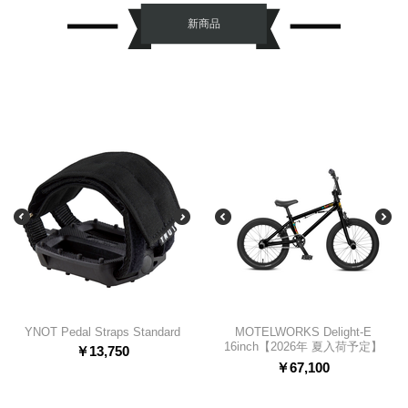
新商品
YNOT Pedal Straps Standard
MOTELWORKS Delight-E
16inch【2026年 夏入荷予定】
￥
13,750
￥
67,100