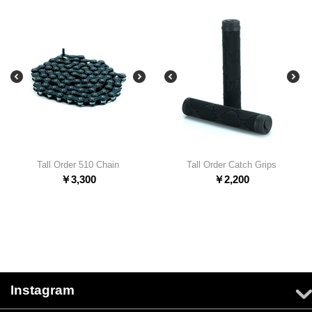
Tall Order 510 Chain
Tall Order Catch Grips
￥
3,300
￥
2,200
Instagram