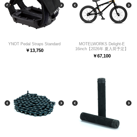
YNOT Pedal Straps Standard
MOTELWORKS Delight-E
16inch【2026年 夏入荷予定】
￥
13,750
￥
67,100