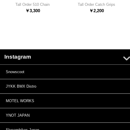
Tall Order 510 Chain
Tall Order Catch Grips
￥
3,300
￥
2,200
Instagram
Snowscoot
JYKK BMX Distro
MOTEL WORKS
YNOT JAPAN
Skreambikes Japan