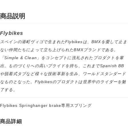
商品説明
Flybikes
スペインの港町ヴィゴで生まれたFlybikesは、BMXを愛して止ま
ない仲間たちによって立ち上げられたBMXブランドである。
「Simple & Clean」をコンセプトに洗礼されたプロダクトを輩
出。ものづくりへの高いプライドを持ち、これまでSpanish BB
や脱着式タブなど様々な技術革新を生み、ワールドスタンダード
なものとなった。Flybikesのプロダクトは世界中のライダーを魅
了する。
Flybikes Springhanger brake専用スプリング
商品詳細