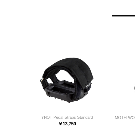
YNOT Pedal Straps Standard
MOTELWOR
￥
13,750