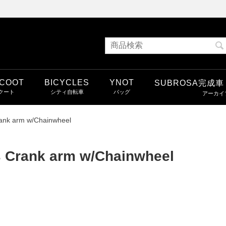
COOT
BICYCLES
YNOT
SUBROSA完成
ank arm w/Chainwheel
 Crank arm w/Chainwheel