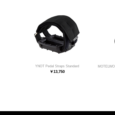
YNOT Pedal Straps Standard
MOTELWOR
￥
13,750