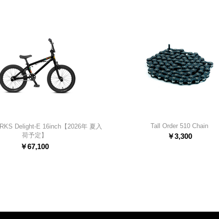
Tall Order 510 Chain
KS Delight-E 16inch【2026年 夏入
荷予定】
￥
3,300
￥
67,100