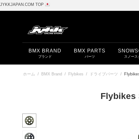
JYKKJAPAN.COM TOP
BMX BRAND
BMX PARTS
SNOWS
/
/
/
/
Flybike
ホーム
BMX Brand
Flybikes
ドライブパーツ
Flybikes