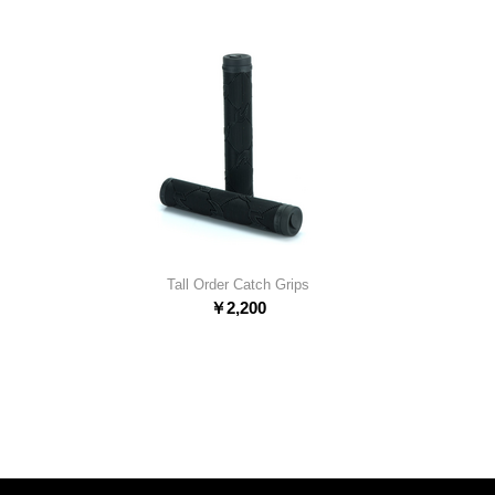
Tall Order Catch Grips
￥
2,200