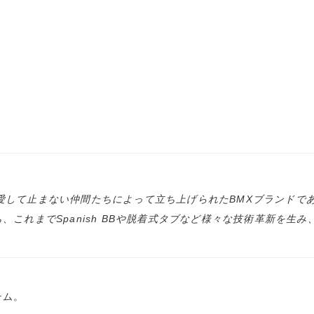
を愛して止まない仲間たちによって立ち上げられたBMXブランドである。
れまでSpanish BBや脱着式タブなど様々な技術革新を生み、
テム。