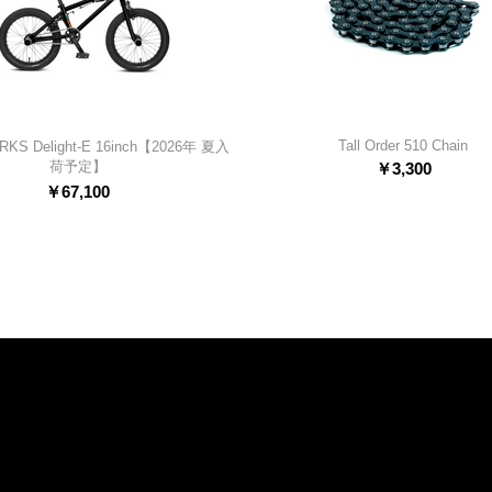
Tall Order 510 Chain
KS Delight-E 16inch【2026年 夏入
荷予定】
￥
3,300
￥
67,100