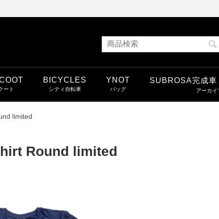
COOT
BICYCLES
YNOT
SUBROSA完成
und limited
hirt Round limited