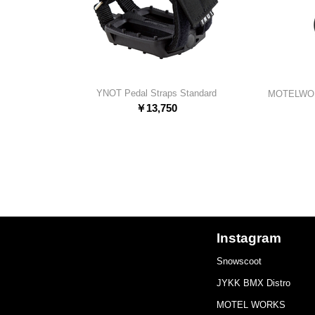
YNOT Pedal Straps Standard
MOTELWOR
￥
13,750
Instagram
Snowscoot
JYKK BMX Distro
MOTEL WORKS