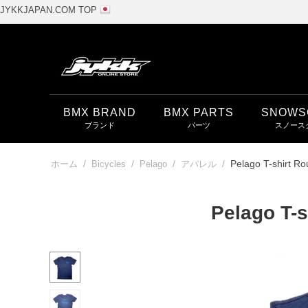
JYKKJAPAN.COM TOP
BMX BRAND
BMX PARTS
SNOWS
/
/
/
/
Pelago T-shirt Ro
ホーム
Bicycles
Pelago
アパレル
Pelago T-s