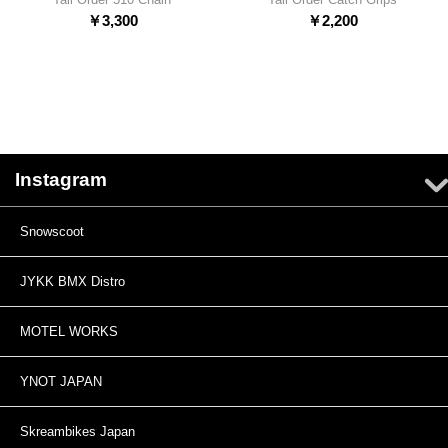
￥
3,300
￥
2,200
Instagram
Snowscoot
JYKK BMX Distro
MOTEL WORKS
YNOT JAPAN
Skreambikes Japan