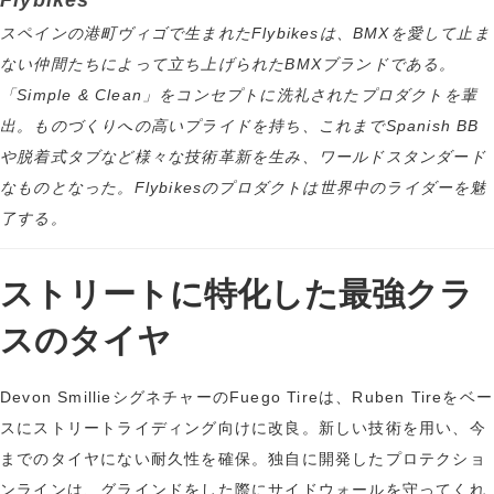
Flybikes
スペインの港町ヴィゴで生まれたFlybikesは、BMXを愛して止ま
ない仲間たちによって立ち上げられたBMXブランドである。
「Simple & Clean」をコンセプトに洗礼されたプロダクトを輩
出。ものづくりへの高いプライドを持ち、これまでSpanish BB
や脱着式タブなど様々な技術革新を生み、ワールドスタンダード
なものとなった。Flybikesのプロダクトは世界中のライダーを魅
了する。
ストリートに特化した最強クラ
スのタイヤ
Devon SmillieシグネチャーのFuego Tireは、Ruben Tireをベー
スにストリートライディング向けに改良。新しい技術を用い、今
までのタイヤにない耐久性を確保。独自に開発したプロテクショ
ンラインは、グラインドをした際にサイドウォールを守ってくれ