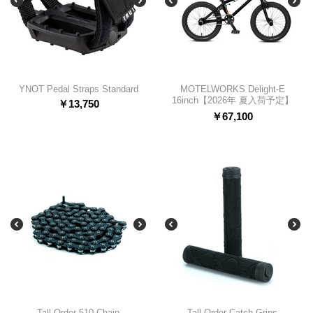
YNOT Pedal Straps Standard
MOTELWORKS Delight-E
16inch【2026年 夏入荷予定】
￥
13,750
￥
67,100
Tall Order 510 Chain
Tall Order Catch Grips