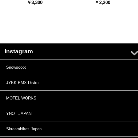
￥
3,300
￥
2,200
Instagram
Snowscoot
JYKK BMX Distro
MOTEL WORKS
YNOT JAPAN
Skreambikes Japan