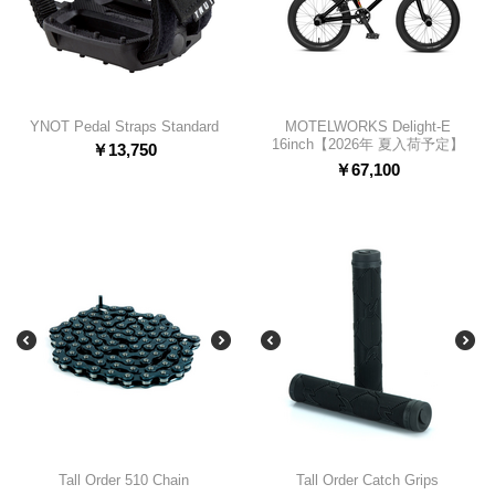
YNOT Pedal Straps Standard
MOTELWORKS Delight-E
16inch【2026年 夏入荷予定】
￥
13,750
￥
67,100
Tall Order 510 Chain
Tall Order Catch Grips