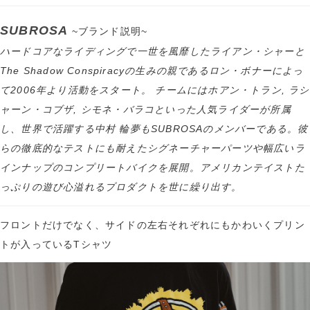
SUBROSA
~ブランド説明~
ハードコアなライディングで一世を風靡したライアン・シャーと
The Shadow Conspiracyの生みの親であるロン・ボナーによっ
て2006年より活動をスタート。 チームにはホアン・トラン, ラシ
ャーン・コブザ, シモネ・バラコといった人気ライダーが所属
し、世界で活躍する中村 輪夢もSUBROSAのメンバーである。彼
らの徹底的なテストにも耐えたシグネーチャーパーツや幅広いラ
インナップのコンプリートバイクを展開。アメリカンテイストた
っぷりの遊び心溢れるプロダクトを世に繰り出す。
フロントだけでなく、サイドの左右それぞれにもかわいくプリン
トが入っているTシャツ