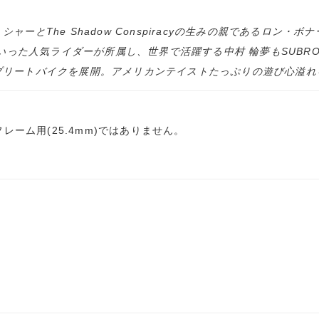
とThe Shadow Conspiracyの生みの親であるロン・ボ
といった人気ライダーが所属し、世界で活躍する中村 輪夢もSUB
プリートバイクを展開。アメリカンテイストたっぷりの遊び心溢れ
レーム用(25.4mm)ではありません。