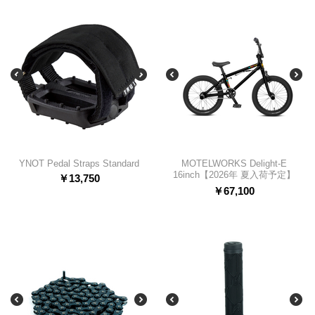
YNOT Pedal Straps Standard
MOTELWORKS Delight-E
16inch【2026年 夏入荷予定】
￥
13,750
￥
67,100