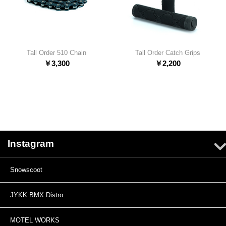
Tall Order 510 Chain
Tall Order Catch Grips
￥
3,300
￥
2,200
Instagram
Snowscoot
JYKK BMX Distro
MOTEL WORKS