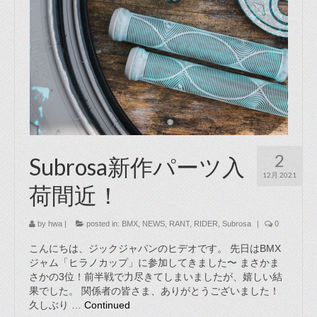
2
Subrosa新作パーツ入
12月 2021
荷間近！
by
hwa
|
posted in:
BMX
,
NEWS
,
RANT
,
RIDER
,
Subrosa
|
0
こんにちは、ジックジャパンのヒデオです。 先日はBMX
ジャム「ヒラノカップ」に参加してきました〜 まさかま
さかの3位！前半戦で力尽きてしまいましたが、嬉しい結
果でした。 関係者の皆さま、ありがとうございました！
久しぶり …
Continued