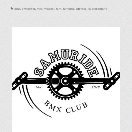
bmx
,
bmxstreet
,
jykk
,
jykkbmx
,
rant
,
rantbmx
,
subrosa
,
subrosabrand