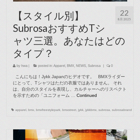
22
【スタイル別】
8月 2025
SubrosaおすすめTシ
ャツ三選。あなたはどの
タイプ？
by
hwa
|
posted in:
Apparel
,
BMX
,
NEWS
,
Subrosa
|
0
こんにちは！Jykk Japanのヒデオです。 BMXライダー
にとって、Tシャツはただの衣服ではありません。 それ
は、自分のスタイルを表現し、カルチャーへのリスペクト
を示すための「ユニフォーム …
Continued
apparel
,
bmx
,
bmxfreestylepark
,
bmxstreet
,
jykk
,
jykkbmx
,
subrosa
,
subrosabrand