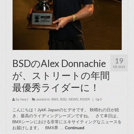
19
BSDのAlex Donnachie
9月 2025
が、ストリートの年間
最優秀ライダーに！
by
hwa
|
posted in:
BMX
,
BSD
,
NEWS
,
RIDER
|
0
こんにちは！JykK Japanのヒデオです。 秋晴れの日が続
き、最高のライディングシーズンですね。 さて本日は、
BMXシーンにおける非常にエキサイティングなニュースを
お届けします。 BMX界 …
Continued