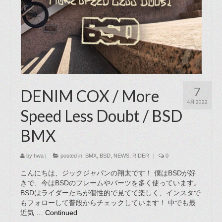
7
DENIM COX / More
4月 2022
Speed Less Doubt / BSD
BMX
by
hwa
|
posted in:
BMX
,
BSD
,
NEWS
,
RIDER
|
0
こんにちは、ジックジャパンの翔太です！ 僕はBSDが好
きで、今はBSDのフレームやパーツを多く使っています。
BSDはライダーたちが個性的で見てて楽しく、インスタで
もフォローして普段からチェックしています！ 中でも最
近気 …
Continued