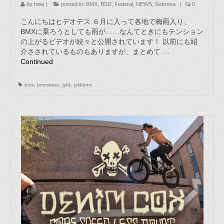
by
hwa
|
posted in:
BMX
,
BSD
,
Federal
,
NEWS
,
Subrosa
|
0
こんにちはヒデオデス ６月に入って各地で梅雨入り、
BMXに乗ろうとしても雨が……なんてときにもテンション
の上がるビデオが続々と公開されています！ 以前にも紹
介さされているものもありますが、まとめて …
Continued
bmx
,
bmxstreet
,
jykk
,
jykkbmx