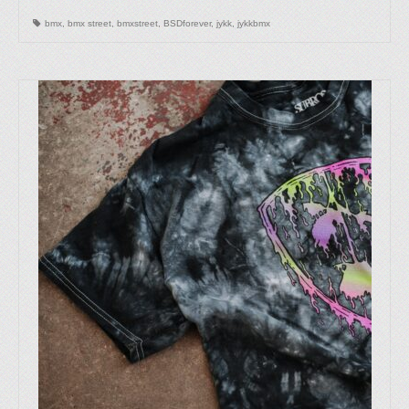
bmx
,
bmx street
,
bmxstreet
,
BSDforever
,
jykk
,
jykkbmx