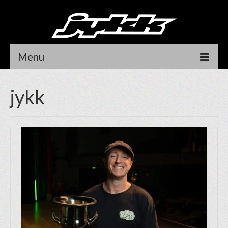
Menu
HOME
jykk
NEWS
RIDER
DEALER LOCATOR
CONTACT
DEALER LOGIN
オンラインストア