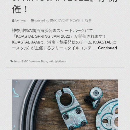
催！
by
hwa
|
posted in:
BMX
,
EVENT
,
NEWS
|
0
神奈川県の鵠沼海浜公園スケートパークにて、
『KOASTAL SPRING JAM 2022』が開催されます！
KOASTAL JAMは、湘南・鵠沼発信のチーム KOASTAL(コ
ースタル) が主催するフリースタイルコンテ …
Continued
bmx
,
BMX freestyle Park
,
jykk
,
jykkbmx