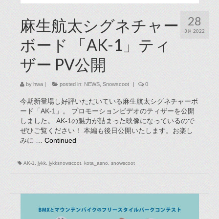
28
麻生航太シグネチャー
3月 2022
ボード 「AK-1」ティ
ザー PV公開
by
hwa
|
posted in:
NEWS
,
Snowscoot
|
0
今期新登場し好評いただいている麻生航太シグネチャーボ
ード「AK-1」。 プロモーションビデオのティザーを公開
しました。 AK-1の魅力が詰まった映像になっているので
ぜひご覧ください！ 本編も後日公開いたします。お楽し
みに …
Continued
AK-1
,
jykk
,
jykksnowscoot
,
kota_asno
,
snowscoot