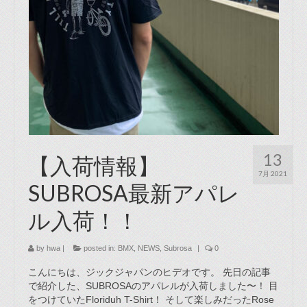
13
【入荷情報】
7月 2021
SUBROSA最新アパレ
ル入荷！！
by
hwa
|
posted in:
BMX
,
NEWS
,
Subrosa
|
0
こんにちは、ジックジャパンのヒデオです。 先日の記事
で紹介した、SUBROSAのアパレルが入荷しました〜！ 目
をつけていたFloriduh T-Shirt！ そして楽しみだったRose