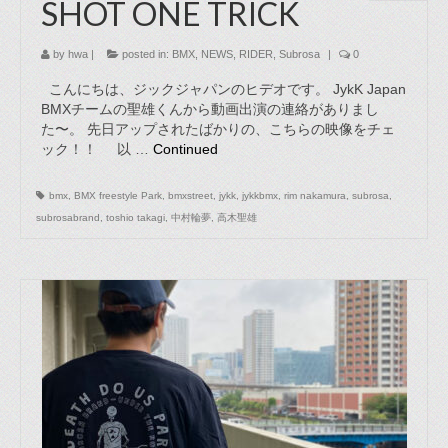
SHOT ONE TRICK
by
hwa
|
posted in:
BMX
,
NEWS
,
RIDER
,
Subrosa
|
0
こんにちは、ジックジャパンのヒデオです。 JykK Japan
BMXチームの聖雄くんから動画出演の連絡がありまし
た〜。 先日アップされたばかりの、こちらの映像をチェ
ック！！ 以 …
Continued
bmx
,
BMX freestyle Park
,
bmxstreet
,
jykk
,
jykkbmx
,
rim nakamura
,
subrosa
,
subrosabrand
,
toshio takagi
,
中村輪夢
,
高木聖雄