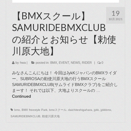
19
【BMXスクール】
10月 2021
SAMURIDEBMXCLUB
の紹介とお知らせ【勅使
川原大地】
by
hwa
|
posted in:
BMX
,
EVENT
,
NEWS
,
RIDER
|
0
みなさんこんにちは！ 今回はJykKジャパンのBMXライダ
ー、SUBROSAの勅使川原大地の行うBMXスクール
SAMURIDEBMXCLUB(サムライドBMXクラブ)をご紹介し
まーす！ それでは以下、大地よりスクールの …
Continued
bmx
,
BMX freestyle Park
,
bmxスクール
,
daichiteshigahara
,
jykk
,
jykkbmx
,
SAMURIDEBMXCLUB
,
勅使川原大地