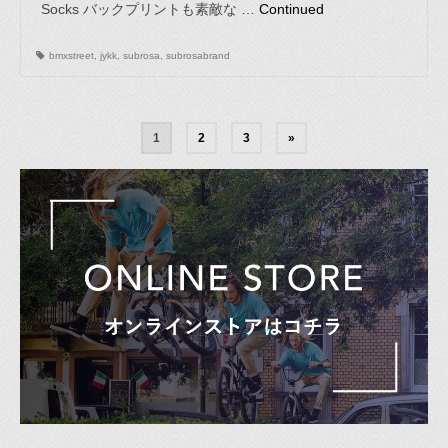
Socks バックプリントも素敵な …
Continued
bmxstreet
,
jykk
,
subrosa
,
subrosabrand
1
2
3
»