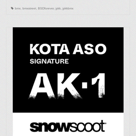
bmx
,
bmxstreet
,
BSDforever
,
jykk
,
jykkbmx