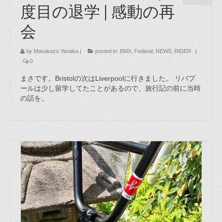
度目の退学 | 感動の再
会
by
Masakazu Yanaka
|
posted in:
BMX
,
Federal
,
NEWS
,
RIDER
|
0
まさです。Bristolの次はLiverpoolに行きました。 リバプ
ールは少し留学してたことがあるので、旅行記の前に当時
の話を。