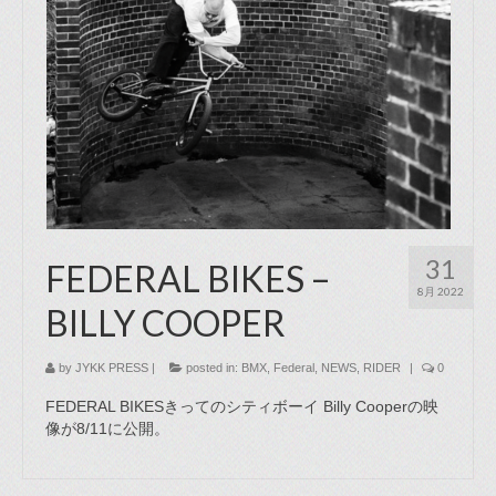
31
FEDERAL BIKES –
8月 2022
BILLY COOPER
by
JYKK PRESS
|
posted in:
BMX
,
Federal
,
NEWS
,
RIDER
|
0
FEDERAL BIKESきってのシティボーイ Billy Cooperの映
像が8/11に公開。