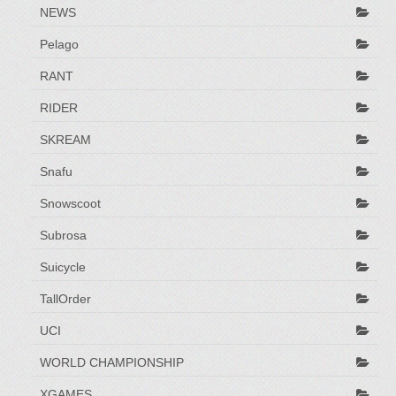
NEWS
Pelago
RANT
RIDER
SKREAM
Snafu
Snowscoot
Subrosa
Suicycle
TallOrder
UCI
WORLD CHAMPIONSHIP
XGAMES