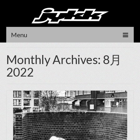
Menu
HOME
Monthly Archives: 8月
NEWS
2022
RIDER
DEALER LOCATOR
CONTACT
DEALER LOGIN
オンラインストア