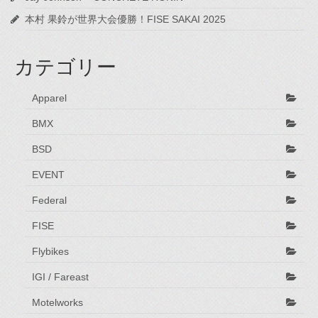
本村 果鈴が世界大会優勝！FISE SAKAI 2025
カテゴリー
Apparel
BMX
BSD
EVENT
Federal
FISE
Flybikes
IGI / Fareast
Motelworks