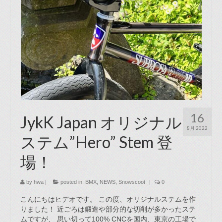
16
JykK Japan オリジナル
8月 2022
ステム”Hero” Stem 登
場！
by
hwa
|
posted in:
BMX
,
NEWS
,
Snowscoot
|
0
こんにちはヒデオです。 この度、オリジナルステムを作
りました！ 近ごろは鍛造や部分的な切削が多かったステ
ムですが、 思い切って100% CNCを国内、東京の工場で