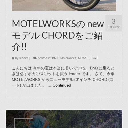
3
MOTELWORKSの new
8月 2022
モデル CHORDをご紹
介!!
by
leader
|
posted in:
BMX
,
Motelworks
,
NEWS
|
0
こんにちは 今年の夏は本当に暑いですね。 BMXに乗ると
きは必ずポカ◯ス◯ットを買う leader です。 さて、今季
MOTELWORKS からニューモデル20″インチ CHORD (コ
ード) が出ました。 …
Continued