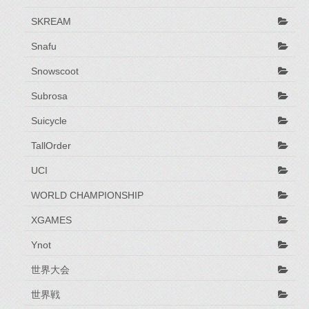
SKREAM
Snafu
Snowscoot
Subrosa
Suicycle
TallOrder
UCI
WORLD CHAMPIONSHIP
XGAMES
Ynot
世界大会
世界戦