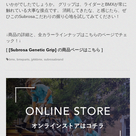
いかがでしたでしょうか。 グリップは、ライダーとBMXが常に
触れている大事な接点です。 消耗してきたな、と感じたら、ぜ
ひこのSubrosaこだわりの握り心地を試してみてください！
↓商品の詳細と、全カラーラインナップはこちらのページでチェ
ック！↓
[
[Subrosa Genetic Grip]
の商品ページはこちら ]
bmx
,
bmxparts
,
jykkbmx
,
subrosabrand