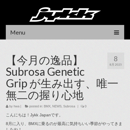
Menu
HOME
【今月の逸品】
8
NEWS
8月 2025
Subrosa Genetic
RIDER
Grip が生み出す、唯一
DEALER LOCATOR
無二の握り心地
CONTACT
by
hwa
|
posted in:
BMX
,
NEWS
,
Subrosa
|
0
DEALER LOGIN
こんにちは！Jykk Japanです。
オンラインストア
8月に入り、BMXに乗るのが最高に気持ちいい季節がやってきま
したね！