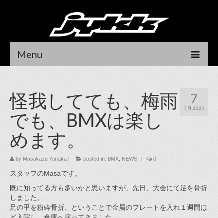
Menu
HOME
怪我してても、梅雨
7
NEWS
7月 2021
でも、BMXは楽し
RIDER
めます。
DEALER LOCATOR
by
CONTACT
Masakazu Yanaka
|
posted in:
BMX
,
NEWS
|
0
スタッフのMasaです。
DEALER LOGIN
既に知ってる方も多いかと思いますが、先日、大会にて足を骨折
しました。
オンラインストア
足の甲を粉砕骨折、ということで金属のプレートを入れ１週間ほ
ど入院し、倉庫へ戻ってきました。