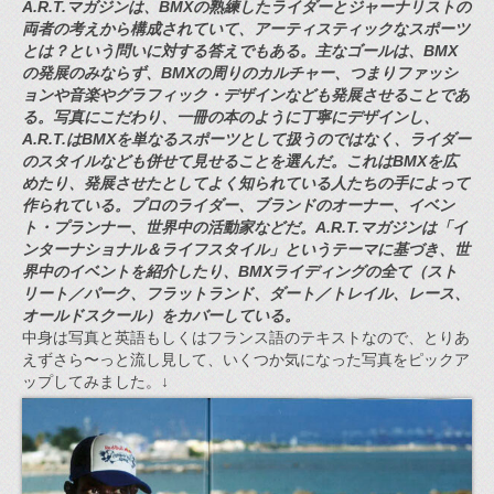
A.R.T.マガジンは、BMXの熟練したライダーとジャーナリストの
両者の考えから構成されていて、アーティスティックなスポーツ
とは？という問いに対する答えでもある。主なゴールは、BMX
の発展のみならず、BMXの周りのカルチャー、つまりファッシ
ョンや音楽やグラフィック・デザインなども発展させることであ
る。写真にこだわり、一冊の本のように丁寧にデザインし、
A.R.T.はBMXを単なるスポーツとして扱うのではなく、ライダー
のスタイルなども併せて見せることを選んだ。これはBMXを広
めたり、発展させたとしてよく知られている人たちの手によって
作られている。プロのライダー、ブランドのオーナー、イベン
ト・プランナー、世界中の活動家などだ。A.R.T.マガジンは「イ
ンターナショナル＆ライフスタイル」というテーマに基づき、世
界中のイベントを紹介したり、BMXライディングの全て（スト
リート／パーク、フラットランド、ダート／トレイル、レース、
オールドスクール）をカバーしている。
中身は写真と英語もしくはフランス語のテキストなので、とりあ
えずさら〜っと流し見して、いくつか気になった写真をピックア
ップしてみました。↓