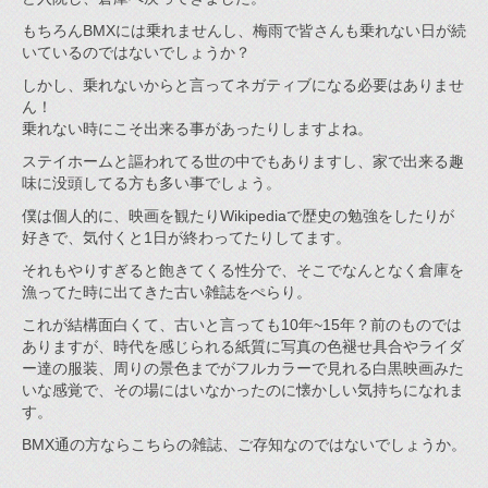
もちろんBMXには乗れませんし、梅雨で皆さんも乗れない日が続
いているのではないでしょうか？
しかし、乗れないからと言ってネガティブになる必要はありませ
ん！
乗れない時にこそ出来る事があったりしますよね。
ステイホームと謳われてる世の中でもありますし、家で出来る趣
味に没頭してる方も多い事でしょう。
僕は個人的に、映画を観たりWikipediaで歴史の勉強をしたりが
好きで、気付くと1日が終わってたりしてます。
それもやりすぎると飽きてくる性分で、そこでなんとなく倉庫を
漁ってた時に出てきた古い雑誌をぺらり。
これが結構面白くて、古いと言っても10年~15年？前のものでは
ありますが、時代を感じられる紙質に写真の色褪せ具合やライダ
ー達の服装、周りの景色までがフルカラーで見れる白黒映画みた
いな感覚で、その場にはいなかったのに懐かしい気持ちになれま
す。
BMX通の方ならこちらの雑誌、ご存知なのではないでしょうか。