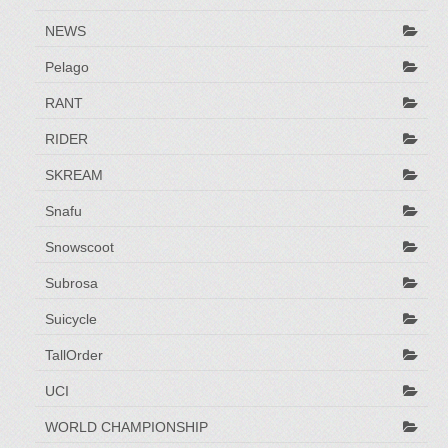
NEWS
Pelago
RANT
RIDER
SKREAM
Snafu
Snowscoot
Subrosa
Suicycle
TallOrder
UCI
WORLD CHAMPIONSHIP