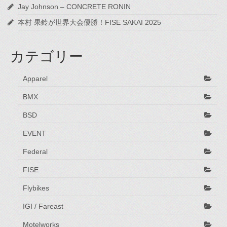
Jay Johnson – CONCRETE RONIN
本村 果鈴が世界大会優勝！FISE SAKAI 2025
カテゴリー
Apparel
BMX
BSD
EVENT
Federal
FISE
Flybikes
IGI / Fareast
Motelworks