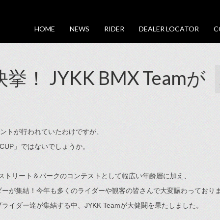
HOME
NEWS
RIDER
DEALER LOCATOR
C
挙！ JYKK BMX Teamが
ベントが行われていたわけですが、
 CUP」ではないでしょうか。
BMX ストリート＆パークのコンテストとして幅広い年齢層に加え、
ダーが集結！今年も多くのライダーや観客の皆さんで大変賑わっており
イダー達が集結する中、JYKK Teamが大健闘を果たしました。