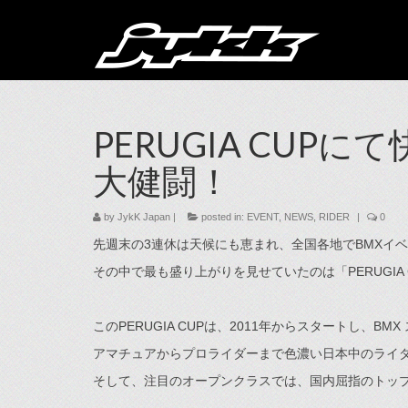
PERUGIA CUPにて快
大健闘！
by
JykK Japan
|
posted in:
EVENT
,
NEWS
,
RIDER
|
0
先週末の3連休は天候にも恵まれ、全国各地でBMXイ
その中で最も盛り上がりを見せていたのは「PERUGIA
このPERUGIA CUPは、2011年からスタートし、
アマチュアからプロライダーまで色濃い日本中のライ
そして、注目のオープンクラスでは、国内屈指のトップラ