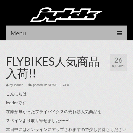
Menu
HOME
FLYBIKES人気商品
26
NEWS
8月 2020
入荷!!
RIDER
DEALER LOCATOR
by
leader
|
posted in:
NEWS
|
0
こんにちは
CONTACT
leaderです
DEALER LOGIN
在庫が無かったフライバイクスの売れ筋人気商品を
スペインより取り寄せました〜〜!!
オンラインストア
本日中にはオンラインにアップされますので少しお待ちください