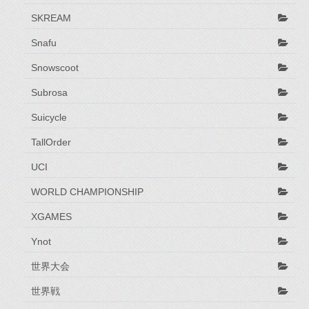
SKREAM
Snafu
Snowscoot
Subrosa
Suicycle
TallOrder
UCI
WORLD CHAMPIONSHIP
XGAMES
Ynot
世界大会
世界戦