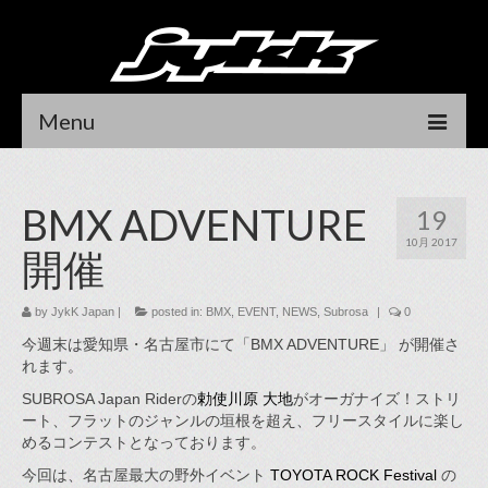
Menu
HOME
BMX ADVENTURE
19
NEWS
10月 2017
開催
RIDER
DEALER LOCATOR
by
JykK Japan
|
posted in:
BMX
,
EVENT
,
NEWS
,
Subrosa
|
0
今週末は愛知県・名古屋市にて「BMX ADVENTURE」
が開催さ
CONTACT
れます。
SUBROSA Japan Riderの
勅使川原 大地
がオーガナイズ！ストリ
DEALER LOGIN
ート、フラットのジャンルの垣根を超え、フリースタイルに楽し
めるコンテストとなっております。
オンラインストア
今回は、名古屋最大の野外イベント
TOYOTA ROCK Festival
の