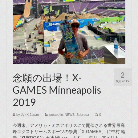
2
念願の出場！X-
8月 2019
GAMES Minneapolis
2019
by
JykK Japan
|
posted in:
NEWS
,
Subrosa
|
0
今週末、アメリカ・ミネアポリスにて開催される世界最高
峰エクストリームスポーツの祭典「X-GAMES」 に中村 輪
夢（SUBROSA）が出場いたします。 先月、アメリカ・