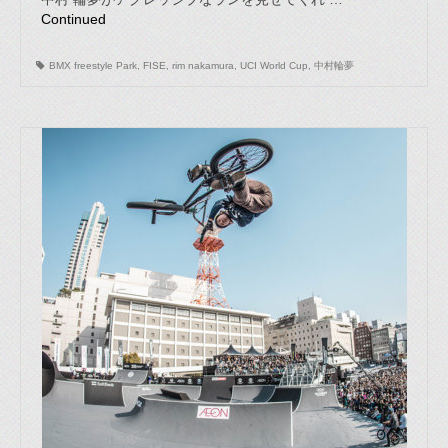
Continued
BMX freestyle Park
,
FISE
,
rim nakamura
,
UCI World Cup
,
中村輪夢