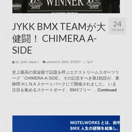
24
JYKK BMX TEAMが大
7月 2019
健闘！ CHIMERA A-
SIDE
by
JykK Japan
|
posted in:
BMX
,
EVENT
|
0
史上最高の賞金額で話題を呼ぶエクストリームスポーツリ
ーグ「CHIMERA A-SIDE」 その記念すべき第1戦目が、東
静岡 H.L.N.A スケートパークにて開催されました。 いま
注目を集めるスケートボード、BMXフリー …
Continued