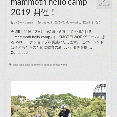
mammoth hello camp
5月 2019
2019 開催！
by
JykK Japan
|
posted in:
EVENT
,
Motelworks
,
NEWS
|
0
今週5月11日-12日に山梨県・西湖にて開催される
「mammoth hello camp」にてMOTELWORKSチームによ
るBMXワークショップを実施いたします。 このイベント
は子どもたちのために教育の新しいカタチを提 …
Continued
bmx
,
kids bmx
,
mammoth school
,
motel works