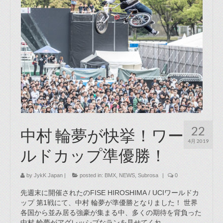
22
中村 輪夢が快挙！ワー
4月 2019
ルドカップ準優勝！
by
JykK Japan
|
posted in:
BMX
,
NEWS
,
Subrosa
|
0
先週末に開催されたのFISE HIROSHIMA / UCIワールドカ
ップ 第1戦にて、中村 輪夢が準優勝となりました！ 世界
各国から並み居る強豪が集まる中、多くの期待を背負った
中村 輪夢がアグレッシブなランを見せてくれ …