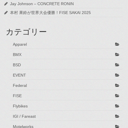
Jay Johnson – CONCRETE RONIN
本村 果鈴が世界大会優勝！FISE SAKAI 2025
カテゴリー
Apparel
BMX
BSD
EVENT
Federal
FISE
Flybikes
IGI / Fareast
Motelworks