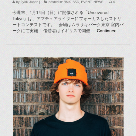
by
JykK Japan
|
posted in:
BMX
,
BSD
,
EVENT
,
NEWS
|
0
今週末、4月14日（日）に開催される「Uncovered
Tokyo」は、アマチュアライダーにフォーカスしたストリ
ートコンテストです。 会場はムラサキパーク東京 室内パ
ークにて実施！ 優勝者はイギリスで開催 …
Continued