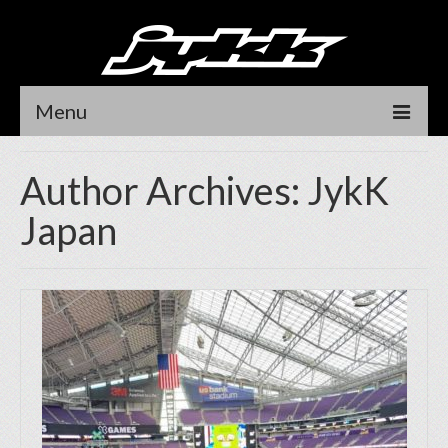
Menu
HOME
Author Archives: JykK
NEWS
Japan
RIDER
DEALER LOCATOR
CONTACT
DEALER LOGIN
オンラインストア