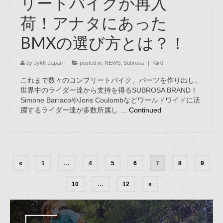
リートバイクが再入
荷！アナタにあった
BMXの選び方とは？！
by
JykK Japan
|
posted in:
NEWS
,
Subrosa
|
0
これまで数々のコンプリートバイク、パーツを作り出し、
世界中のライダー達から支持を得るSUBROSA BRAND！
Simone BarracoやJoris Coulombなどワールドワイドに活
躍するライダー達が多数所属し …
Continued
«
1
…
4
5
6
7
8
9
10
…
12
»