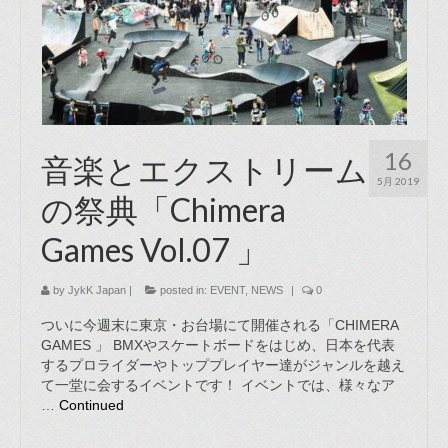
16
音楽とエクストリーム
5月 2019
の祭典「Chimera
Games Vol.07 」
by
JykK Japan
|
posted in:
EVENT
,
NEWS
|
0
ついに今週末に東京・お台場にて開催される「CHIMERA
GAMES 」 BMXやスケートボードをはじめ、日本を代表
するプロライダーやトッププレイヤー達がジャンルを越え
て一堂に会するイベントです！ イベントでは、様々なア
…
Continued