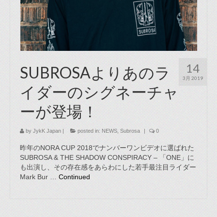
14
SUBROSAよりあのラ
3月 2019
イダーのシグネーチャ
ーが登場！
by
JykK Japan
|
posted in:
NEWS
,
Subrosa
|
0
昨年のNORA CUP 2018でナンバーワンビデオに選ばれた
SUBROSA & THE SHADOW CONSPIRACY – 「ONE」に
も出演し、その存在感をあらわにした若手最注目ライダー
Mark Bur …
Continued