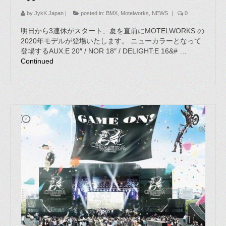
by
JykK Japan
|
posted in:
BMX
,
Motelworks
,
NEWS
|
0
明日から3連休がスタート、夏を直前にMOTELWORKS の
2020年モデルが登場いたします。 ニューカラーとなって
登場するAUX:E 20″ / NOR 18″ / DELIGHT:E 16&# …
Continued