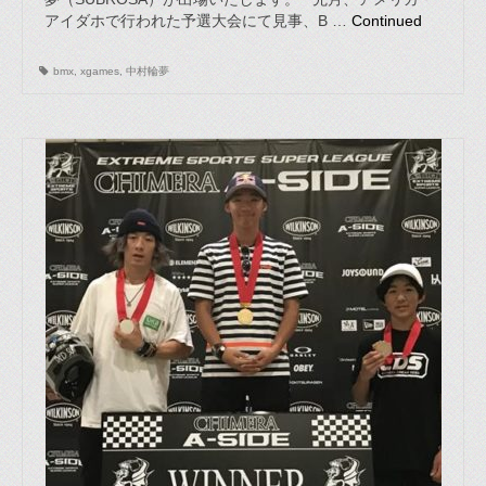
アイダホで行われた予選大会にて見事、B …
Continued
bmx
,
xgames
,
中村輪夢