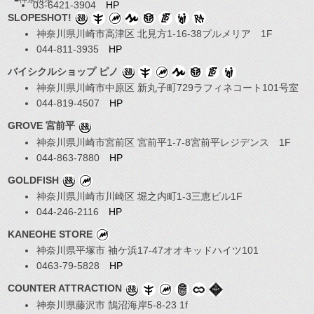
03-6421-3904
HP
SLOPESHOT!
神奈川県川崎市高津区 北見方1-16-38プルメリア 1F
044-811-3935
HP
バイシクルショップ ピノ
神奈川県川崎市中原区 新丸子町729ラフィネコート101号室
044-819-4507
HP
GROVE 宮前平
神奈川県川崎市宮前区 宮前平1-7-8宮前平レジデンス 1F
044-863-7880
HP
GOLDFISH
神奈川県川崎市川崎区 堀之内町1-3三恵ビル1F
044-246-2116
HP
KANEOHE STORE
神奈川県平塚市 袖ケ浜17-47オオキッドハイツ101
0463-79-5828
HP
COUNTER ATTRACTION
神奈川県藤沢市 鵠沼海岸5-8-23 1f