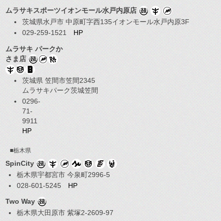
ムラサキスポーツイオンモール水戸内原店
茨城県水戸市 中原町字西135イオンモール水戸内原3F
029-259-1521
HP
ムラサキ パークか
さま店
茨城県 笠間市笠間2345
ムラサキパーク茨城笠間
0296-
71-
9911
HP
■栃木県
SpinCity
栃木県宇都宮市 今泉町2996-5
028-601-5245
HP
Two Way
栃木県大田原市 紫塚2-2609-97