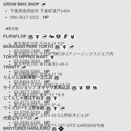
GROW BMX SHOP
千葉県南房総市 千倉町瀬戸1404
090-3517-0322
HP
■東京都
FLIP&FLOP
東京都足立区 千住4-14-51F
MURASAKI PARK TOKYO
03-5284-7480
HP
東京都足立区 千住関屋町19-1アメージングスクエア内
TOKYO HIPPIES MART
03-5284-3693
HP
東京都荒川区 東日暮里2-49-3
TRINITY
03-5604-5945
HP
東京都板橋区 舟渡4-12-20
りんりん自転車館一之江店
03-6454-9717
HP
東京都江戸川区 西瑞江5-13-22
サイクルショップ オギヤマ東馬込店
03-3877-1881
HP
東京都大田区 東馬込2-19-9
じてんしゃ屋はすぬま
03-3771-5919
HP
東京都大田区 中央6-30-4
ワイズロード上野本館
03-5700-5233
HP
東京都台東区 上野3-16-3上野鈴木ビル1F
代官山モトベロ
03-3836-6168
HP
東京都渋谷区 猿楽町16-15T-SITE GARDEN3号棟
BROTURES HARAJUKU