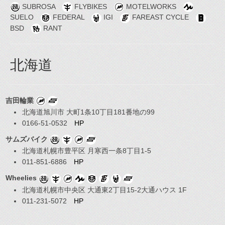
SUBROSA
FLYBIKES
MOTELWORKS
SUELO
FEDERAL
IGI
FAREAST CYCLE
BSD
RANT
北海道
吉田輪業
北海道旭川市 大町1条10丁目181番地の99
0166-51-0532
HP
サムズバイク
北海道札幌市豊平区 月寒西一条8丁目1-5
011-851-6886
HP
Wheelies
北海道札幌市中央区 大通東2丁目15-2大通ハウス 1F
011-231-5072
HP