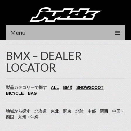
Menu
HOME
BMX – DEALER
NEWS
LOCATOR
RIDER
DEALER LOCATOR
製品カテゴリーで探す
ALL
BMX
SNOWSCOOT
BICYCLE
BAG
CONTACT
DEALER LOGIN
地域から探す
北海道
東北
関東
北陸
中部
関西
中国・
四国
九州・沖縄
オンラインストア