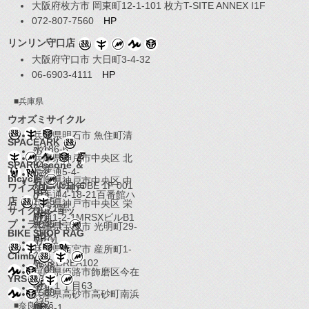
大阪府枚方市 岡東町12-1-101 枚方T-SITE ANNEX I1F
072-807-7560
HP
リンリン守口店
大阪府守口市 大日町3-4-32
06-6903-4111
HP
■兵庫県
ウオズミサイクル
兵庫県明石市 魚住町清
SPACEARK
水186-6
078-
兵庫県神戸市中央区 北
SPARK scone ＆
943-
長狭通5-4-
078-
bicycle
7778
兵庫県神戸市中央区 中
7NEWVEKOBE 1F 001
ワイズロード神戸
367-
HP
山手通4-18-21百番館ハ
078-
店
3285
兵庫県神戸市中央区 栄
イツ1階
サイクルショッ
855-
HP
町通1-2-1MRSXビルB1
078-
プ ラビット
9045
兵庫県宝塚市 光明町29-
BIKE SHOP RAG
333-
HP
1-101
0797-
7037
兵庫県西宮市 産所町1-
Climb
74-
HP
1K’S CREA102
0798-
8709
兵庫県姫路市飾磨区今在
YRS
38-
HP
家北１丁目63
079-
9588
兵庫県高砂市高砂町南浜
235-
■奈良県
HP
町88-1
079-