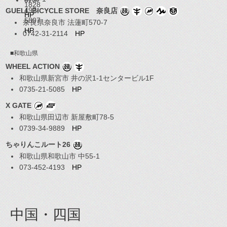
1828
497-
GUELL BICYCLE STORE 奈良店
HP
5807
奈良県奈良市 法蓮町570-7
HP
0742-31-2114
HP
■和歌山県
WHEEL ACTION
和歌山県新宮市 井の沢1-1センタービル1F
0735-21-5085
HP
X GATE
和歌山県田辺市 新屋敷町78-5
0739-34-9889
HP
ちゃりんこルート26
和歌山県和歌山市 中55-1
073-452-4193
HP
中国・四国