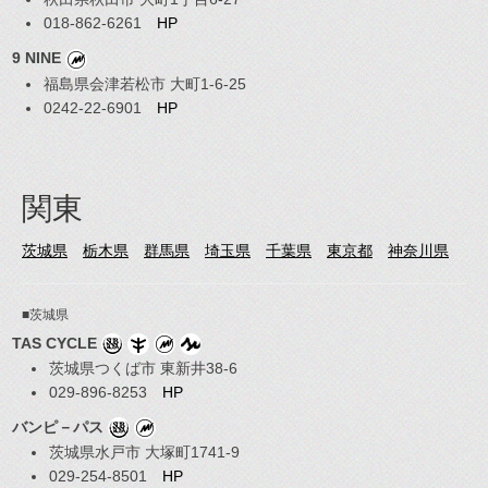
018-862-6261
HP
9 NINE
福島県会津若松市 大町1-6-25
0242-22-6901
HP
関東
茨城県
栃木県
群馬県
埼玉県
千葉県
東京都
神奈川県
■茨城県
TAS CYCLE
茨城県つくば市 東新井38-6
029-896-8253
HP
バンピ－パス
茨城県水戸市 大塚町1741-9
029-254-8501
HP