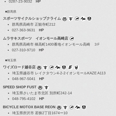
0287-23-9032
HP
■群馬県
スポーツサイクルショップクライム
群馬県高崎市 正観寺町212
027-363-9631
HP
ムラサキスポーツ イオンモール高崎店
群馬県高崎市 棟高町1400番地イオンモール高崎 ３F
027-310-9710
HP
■埼玉県
ワイズロード越谷店
埼玉県越谷市 レイクタウン4-2-2イオンモールKAZE A113
048-967-5041
HP
SPEED SHOP FUST
埼玉県さいたま市北区 別所町242-14
048-795-4102
HP
BICYCLE MOTOX BASE REON
埼玉県所沢市 若狭2丁目1674ー10