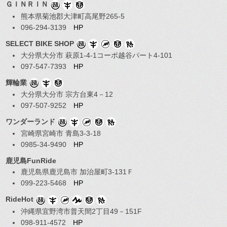
ＧＩＮＲＩＮ
熊本県菊池郡大津町高尾野265-5
096-294-3139
HP
SELECT BIKE SHOP
大分県大分市 萩原1-4-1コーポ越谷パート4-101
097-547-7393
HP
輝輪業
大分県大分市 宗方台東4－12
097-507-9252
HP
ワンダーランド
宮崎県宮崎市 青島3-3-18
0985-34-9490
HP
鹿児島FunRide
鹿児島県鹿児島市 加治屋町3-131Ｆ
099-223-5468
HP
RideHot
沖縄県宜野湾市普天間2丁目49－151F
098-911-4572
HP