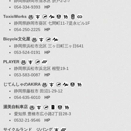
静岡県静岡市清水区 折戸2-2-7
054-334-9393
HP
ToxicWorks
静岡県静岡市葵区 七間町11-7是永ビル1F
054-250-2225
HP
Bicycle文化屋
静岡県浜松市北区 三ヶ日町三ヶ日641
053-524-0191
HP
PLAYER
静岡県浜松市浜北区 根堅19-1
053-583-0087
HP
じてんしゃのAKIRA
静岡県藤枝市 田沼1-29-12
054-635-6010
HP
渥美自転車店
愛知県 豊橋市広小路2丁目28-3
0532-21-9546
HP
サイクルランド ジパング