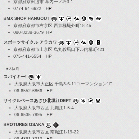
京都府京田辺市 草内一ノ坪3-1
0774-64-6622
HP
BMX SHOP HANGOUT
京都府京都市右京区 西京極堤外町18-45
090-8238-3679
HP
スポーツサイクル アラカワ
京都府京都市上京区 烏丸鞍馬口下ル内構町421
075-441-6554
HP
■大阪府
スパイキー!
大阪府大阪市大正区 千島3-6-11ユーマンション1F
06-6552-6866
HP
サイクルベースあさひ北堀江DEPT
大阪府大阪市西区 北堀江1-5-4
06-6535-7895
HP
BROTURES OSAKA
大阪府大阪市西区 南堀江1-19-22
06-4391-3313
HP