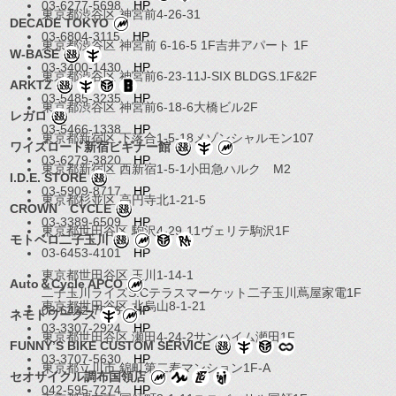
03-6277-5698
HP
東京都渋谷区 神宮前4-26-31
DECADE TOKYO
03-6804-3115
HP
東京都渋谷区 神宮前 6-16-5 1F吉井アパート 1F
W-BASE
03-3400-1430
HP
東京都渋谷区 神宮前6-23-11J-SIX BLDGS.1F&2F
ARKTZ
03-5485-3235
HP
東京都渋谷区 神宮前6-18-6大橋ビル2F
レガロ
03-5466-1338
HP
東京都新宿区 下落合1-5-18メゾンシャルモン107
ワイズロード新宿ビギナー館
03-6279-3820
HP
東京都新宿区 西新宿1-5-1小田急ハルク M2
I.D.E. STORE
03-5909-8717
HP
東京都杉並区 高円寺北1-21-5
CROWN CYCLE
03-3389-6509
HP
東京都世田谷区 駒沢4-29-11ヴェリテ駒沢1F
モトベロ二子玉川
03-6453-4101
HP
東京都世田谷区 玉川1-14-1
Auto＆Cycle APCO
二子玉川ライズS.Cテラスマーケット二子玉川蔦屋家電1F
東京都世田谷区 北烏山8-1-21
03-6432-7856
HP
ネモトワークス
03-3307-2924
HP
東京都世田谷区 瀬田4-24-2サンハイム瀬田1F
FUNNY’S BIKE CUSTOM SERVICE
03-3707-5630
HP
東京都立川市 錦町第二寿マンション1F-A
セオサイクル調布国領店
042-595-7274
HP