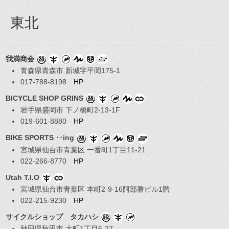
東北
我満商会
青森県青森市 新城字平岡175-1
017-788-8198
HP
BICYCLE SHOP GRINS
岩手県盛岡市 下ノ橋町2-13-1F
019-601-8880
HP
BIKE SPORTS ‥ing
宮城県仙台市青葉区 一番町1丁目11-21
022-266-8770
HP
Utah T.I.O
宮城県仙台市青葉区 本町2-9-16阿部勝ビル1階
022-215-9230
HP
サイクルショップ タカハシ
秋田県秋田市 大町1丁目6-27