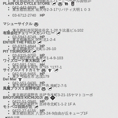
東京都調布市 国領町8-1-11ユニバーサル国領1F
PLAIN OLD CYCLE STORE
042-442-8839
HP
東京都目黒区 祐天寺2-3-17リバティ大明１０３
03-6712-2740
HP
マシューサイクル
東京都杉並区阿佐谷北 1-28-9 比嘉ビル102
有限会社チェリーズカンパニー
03-5942-8749
HP
東京都練馬区 関町北1-2-4
ENTER THE FIELD
03-6323-4844
HP
東京都練馬区 北町1-26-10
PIT TSURUOKA
03-6315-9700
HP
東京都日野市 多摩平1-4-9-103
ワイズロード東大和店
042-581-1361
HP
東京都東大和市 芋窪5-1137-1
サイクルメイトカミヤ
042-516-9455
HP
東京都福生市 志茂179
Del Mar
042-551-0430
HP
東京都武蔵野市吉祥寺 南町2-7-5
風魔プラス１吉祥寺店
東京都武蔵野市 吉祥寺本町3-21-15ヤマトコーポ
BROTURES KICHIJOJI
0422-51-0940
HP
東京都武蔵野市 吉祥寺北町1-1-2 1F A
モトベロ自由が丘
0422-27-6155
HP
東京都目黒区 八雲3-24-9自由が丘キューブ1F
■神奈川県