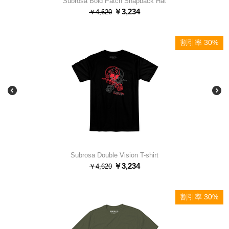
Subrosa Bold Patch Snapback Hat
￥
3,234
￥
4,620
割引率 30%
Subrosa Double Vision T-shirt
￥
3,234
￥
4,620
割引率 30%