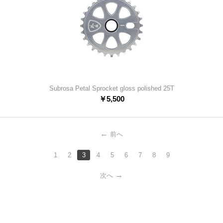
Subrosa Petal Sprocket gloss polished 25T
￥
5,500
前へ
1
2
3
4
5
6
7
8
9
次へ