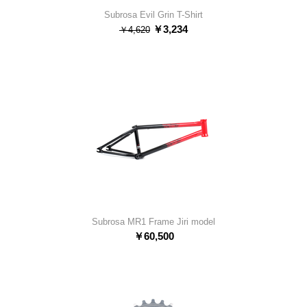
Subrosa Evil Grin T-Shirt
￥
3,234
￥
4,620
Subrosa MR1 Frame Jiri model
￥
60,500