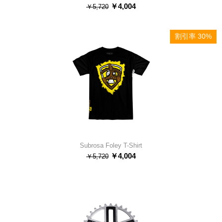
￥
4,004
￥
5,720
割引率 30%
Subrosa Foley T-Shirt
￥
4,004
￥
5,720