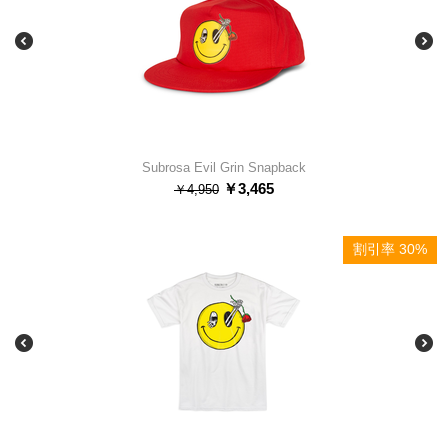
Subrosa Evil Grin Snapback
￥
3,465
￥
4,950
割引率 30%