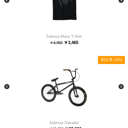
Subrosa Mace T-Shirt
￥
3,465
￥
4,950
割引率 10%
Subrosa Salvador