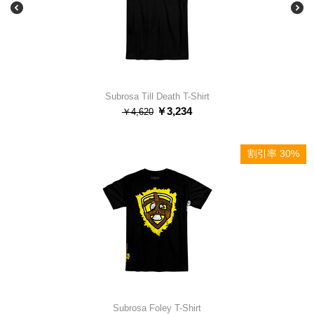
Subrosa Till Death T-Shirt
￥
3,234
￥
4,620
割引率 30%
Subrosa Foley T-Shirt