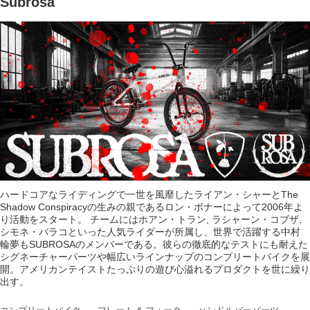
Subrosa
ハードコアなライディングで一世を風靡したライアン・シャーとThe
Shadow Conspiracyの生みの親であるロン・ボナーによって2006年よ
り活動をスタート。 チームにはホアン・トラン, ラシャーン・コブザ,
シモネ・バラコといった人気ライダーが所属し、世界で活躍する中村
輪夢もSUBROSAのメンバーである。彼らの徹底的なテストにも耐えた
シグネーチャーパーツや幅広いラインナップのコンプリートバイクを展
開。アメリカンテイストたっぷりの遊び心溢れるプロダクトを世に繰り
出す。