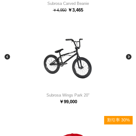
Subrosa Carved Beanie
￥
3,465
￥
4,950
Subrosa Wings Park 20"
￥
99,000
割引率 30%